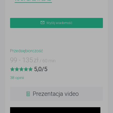
Wyślij wiadomość
Przedsiębiorczość
99
-
135
zł
/ 60 min
5,0
/
5
38
opinii
Prezentacja video