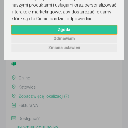
naszymi produktami i usługami oraz personalizować
interakcje marketingowe
,
aby dostarczać reklamy
Krzesimir KemSoft
które są dla Ciebie bardziej odpowiednie
.
Zgoda
Wyślij wiadomość
Odmawiam
Ostatnia aktywność:
ponad 2 miesiące temu
Zmiana ustawień
Pokaż
Online
Katowice
Zobacz więcej lokalizacji (7)
Faktura VAT
Dostępność
PN
WT
ŚR
CZ
PI
SO
ND